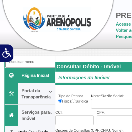
PRE
Acesse 
Voltar a
Pesquis
Consultar Débito - Imóvel
Página Inicial
Informações do Imóvel
Portal da
Tipo de Pessoa:
Nome/Razão Social:
Transparência
Física
Jurídica
Serviços para
CCI:
CPF:
Imóvel
Opções de Consultas (CPF, CNPJ, Nome):
01 - Emitir Certidão de